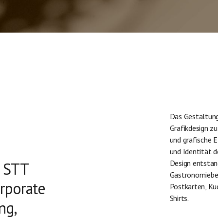
Das Gestaltung
Grafikdesign z
und grafische 
und Identität 
Design entstan
e STT
Gastronomiebere
orporate
Postkarten, Kuc
Shirts.
ng,